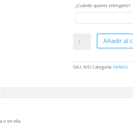
¿Cuándo quieres entregarlo?
Ramo
Añadir al c
Navidad/Invierno
cantidad
SKU:
N/D
Categoría:
RAMOS
 o sin ella.