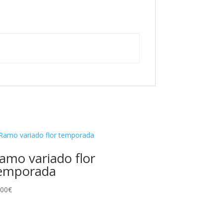
amo variado flor
emporada
.00
€