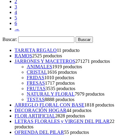
2
3
4
5
6
→
Buscar:
TARJETA REGALO
1
1 producto
RAMOS
25
25 productos
JARRONES Y MACETEROS
271
271 productos
ANIMALES
19
19 productos
CRISTAL
16
16 productos
FRIDAS
10
10 productos
FRESAS
17
17 productos
FRUTAS
35
35 productos
NATURAL Y FLORAL
79
79 productos
TESTAS
88
88 productos
ARREGLO FLORAL CON BASE
18
18 productos
DECORACIÓN HOGAR
4
4 productos
FLOR ARTIFICIAL
28
28 productos
LETRAS FLORALES y VIRGEN DEL PILAR
2
2
productos
OFRENDA DEL PILAR
5
5 productos