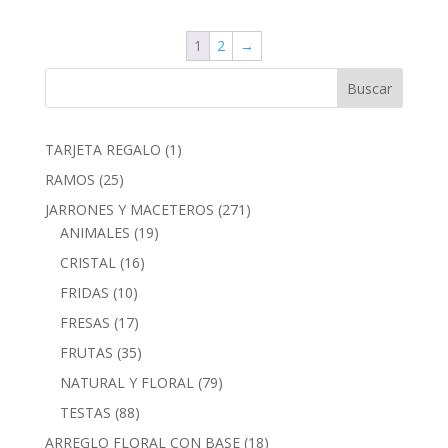
1
2
→
1
TARJETA REGALO
1
producto
25
RAMOS
25
productos
271
JARRONES Y MACETEROS
271
19
productos
ANIMALES
19
productos
16
CRISTAL
16
productos
10
FRIDAS
10
productos
17
FRESAS
17
productos
35
FRUTAS
35
productos
79
NATURAL Y FLORAL
79
productos
88
TESTAS
88
productos
18
ARREGLO FLORAL CON BASE
18