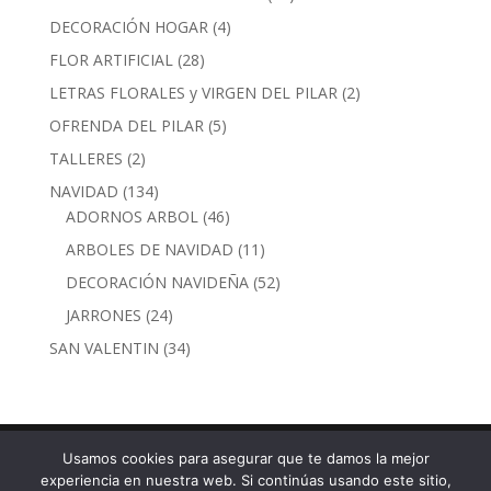
productos
4
DECORACIÓN HOGAR
4
productos
28
FLOR ARTIFICIAL
28
productos
2
LETRAS FLORALES y VIRGEN DEL PILAR
2
productos
5
OFRENDA DEL PILAR
5
productos
2
TALLERES
2
productos
134
NAVIDAD
134
productos
46
ADORNOS ARBOL
46
productos
11
ARBOLES DE NAVIDAD
11
productos
52
DECORACIÓN NAVIDEÑA
52
productos
24
JARRONES
24
productos
34
SAN VALENTIN
34
productos
Usamos cookies para asegurar que te damos la mejor
experiencia en nuestra web. Si continúas usando este sitio,
Calle Torre Nueva, 30 · 50003 Zaragoza - Tel. 976 29