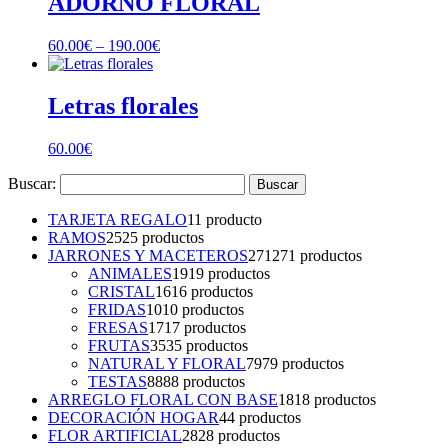
ADORNO FLORAL
60.00
€
–
190.00
€
Letras florales
60.00
€
Buscar:
TARJETA REGALO
1
1 producto
RAMOS
25
25 productos
JARRONES Y MACETEROS
271
271 productos
ANIMALES
19
19 productos
CRISTAL
16
16 productos
FRIDAS
10
10 productos
FRESAS
17
17 productos
FRUTAS
35
35 productos
NATURAL Y FLORAL
79
79 productos
TESTAS
88
88 productos
ARREGLO FLORAL CON BASE
18
18 productos
DECORACIÓN HOGAR
4
4 productos
FLOR ARTIFICIAL
28
28 productos