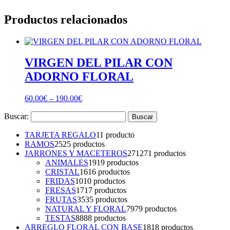
Productos relacionados
VIRGEN DEL PILAR CON
ADORNO FLORAL
60.00
€
–
190.00
€
Buscar:
TARJETA REGALO
1
1 producto
RAMOS
25
25 productos
JARRONES Y MACETEROS
271
271 productos
ANIMALES
19
19 productos
CRISTAL
16
16 productos
FRIDAS
10
10 productos
FRESAS
17
17 productos
FRUTAS
35
35 productos
NATURAL Y FLORAL
79
79 productos
TESTAS
88
88 productos
ARREGLO FLORAL CON BASE
18
18 productos