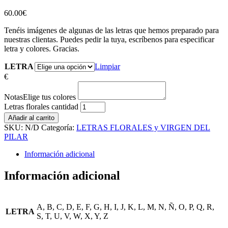
60.00
€
Tenéis imágenes de algunas de las letras que hemos preparado para
nuestras clientas. Puedes pedir la tuya, escríbenos para especificar
letra y colores. Gracias.
LETRA
Limpiar
€
Notas
Elige tus colores
Letras florales cantidad
Añadir al carrito
SKU:
N/D
Categoría:
LETRAS FLORALES y VIRGEN DEL
PILAR
Información adicional
Información adicional
A, B, C, D, E, F, G, H, I, J, K, L, M, N, Ñ, O, P, Q, R,
LETRA
S, T, U, V, W, X, Y, Z