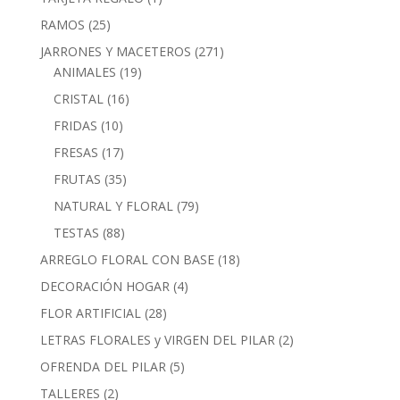
producto
25
RAMOS
25
productos
271
JARRONES Y MACETEROS
271
19
productos
ANIMALES
19
productos
16
CRISTAL
16
productos
10
FRIDAS
10
productos
17
FRESAS
17
productos
35
FRUTAS
35
productos
79
NATURAL Y FLORAL
79
productos
88
TESTAS
88
productos
18
ARREGLO FLORAL CON BASE
18
productos
4
DECORACIÓN HOGAR
4
productos
28
FLOR ARTIFICIAL
28
productos
2
LETRAS FLORALES y VIRGEN DEL PILAR
2
productos
5
OFRENDA DEL PILAR
5
productos
2
TALLERES
2