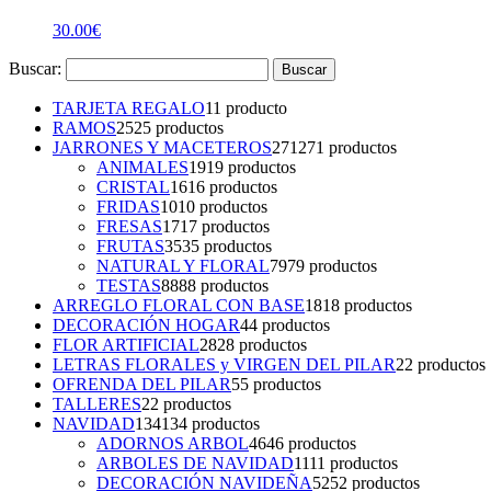
30.00
€
Buscar:
TARJETA REGALO
1
1 producto
RAMOS
25
25 productos
JARRONES Y MACETEROS
271
271 productos
ANIMALES
19
19 productos
CRISTAL
16
16 productos
FRIDAS
10
10 productos
FRESAS
17
17 productos
FRUTAS
35
35 productos
NATURAL Y FLORAL
79
79 productos
TESTAS
88
88 productos
ARREGLO FLORAL CON BASE
18
18 productos
DECORACIÓN HOGAR
4
4 productos
FLOR ARTIFICIAL
28
28 productos
LETRAS FLORALES y VIRGEN DEL PILAR
2
2 productos
OFRENDA DEL PILAR
5
5 productos
TALLERES
2
2 productos
NAVIDAD
134
134 productos
ADORNOS ARBOL
46
46 productos
ARBOLES DE NAVIDAD
11
11 productos
DECORACIÓN NAVIDEÑA
52
52 productos