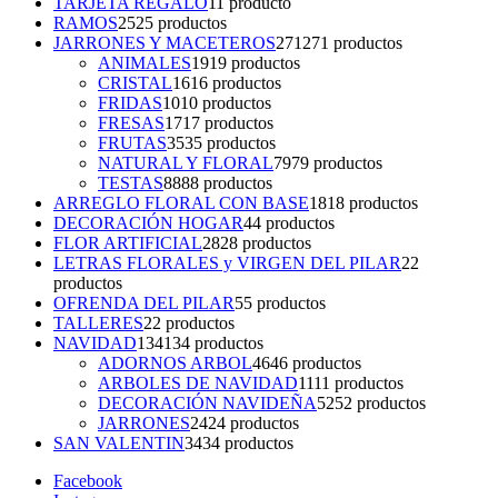
TARJETA REGALO
1
1 producto
RAMOS
25
25 productos
JARRONES Y MACETEROS
271
271 productos
ANIMALES
19
19 productos
CRISTAL
16
16 productos
FRIDAS
10
10 productos
FRESAS
17
17 productos
FRUTAS
35
35 productos
NATURAL Y FLORAL
79
79 productos
TESTAS
88
88 productos
ARREGLO FLORAL CON BASE
18
18 productos
DECORACIÓN HOGAR
4
4 productos
FLOR ARTIFICIAL
28
28 productos
LETRAS FLORALES y VIRGEN DEL PILAR
2
2
productos
OFRENDA DEL PILAR
5
5 productos
TALLERES
2
2 productos
NAVIDAD
134
134 productos
ADORNOS ARBOL
46
46 productos
ARBOLES DE NAVIDAD
11
11 productos
DECORACIÓN NAVIDEÑA
52
52 productos
JARRONES
24
24 productos
SAN VALENTIN
34
34 productos
Facebook