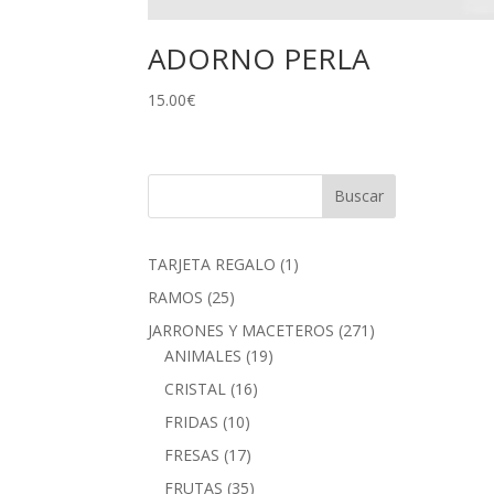
ADORNO PERLA
15.00
€
1
TARJETA REGALO
1
producto
25
RAMOS
25
productos
271
JARRONES Y MACETEROS
271
19
productos
ANIMALES
19
productos
16
CRISTAL
16
productos
10
FRIDAS
10
productos
17
FRESAS
17
productos
35
FRUTAS
35