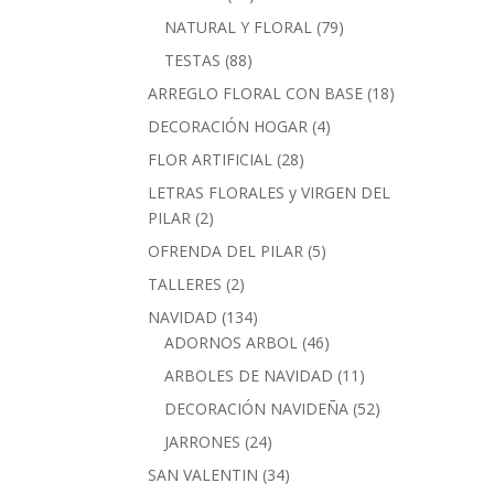
productos
79
NATURAL Y FLORAL
79
productos
88
TESTAS
88
productos
18
ARREGLO FLORAL CON BASE
18
productos
4
DECORACIÓN HOGAR
4
productos
28
FLOR ARTIFICIAL
28
productos
LETRAS FLORALES y VIRGEN DEL
2
PILAR
2
productos
5
OFRENDA DEL PILAR
5
productos
2
TALLERES
2
productos
134
NAVIDAD
134
productos
46
ADORNOS ARBOL
46
productos
11
ARBOLES DE NAVIDAD
11
productos
52
DECORACIÓN NAVIDEÑA
52
productos
24
JARRONES
24
productos
34
SAN VALENTIN
34