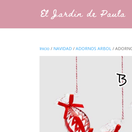
Inicio
/
NAVIDAD
/
ADORNOS ARBOL
/ ADORN