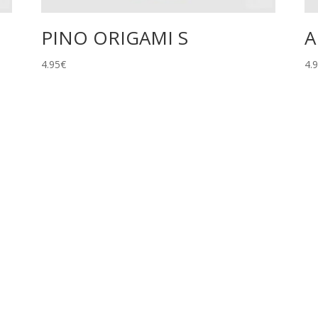
PINO ORIGAMI S
A
4.95
€
4.