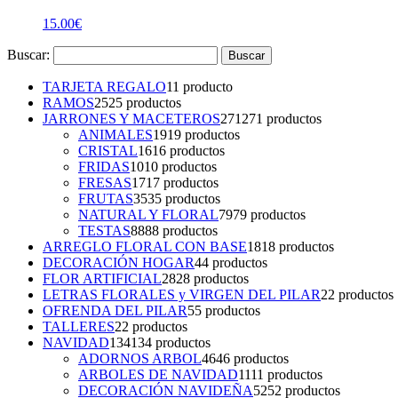
15.00
€
Buscar:
TARJETA REGALO
1
1 producto
RAMOS
25
25 productos
JARRONES Y MACETEROS
271
271 productos
ANIMALES
19
19 productos
CRISTAL
16
16 productos
FRIDAS
10
10 productos
FRESAS
17
17 productos
FRUTAS
35
35 productos
NATURAL Y FLORAL
79
79 productos
TESTAS
88
88 productos
ARREGLO FLORAL CON BASE
18
18 productos
DECORACIÓN HOGAR
4
4 productos
FLOR ARTIFICIAL
28
28 productos
LETRAS FLORALES y VIRGEN DEL PILAR
2
2 productos
OFRENDA DEL PILAR
5
5 productos
TALLERES
2
2 productos
NAVIDAD
134
134 productos
ADORNOS ARBOL
46
46 productos
ARBOLES DE NAVIDAD
11
11 productos
DECORACIÓN NAVIDEÑA
52
52 productos