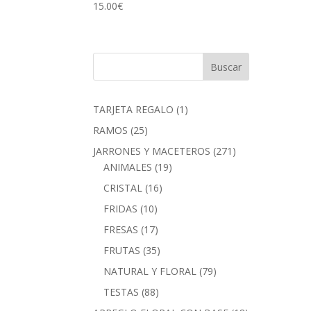
15.00
€
1
TARJETA REGALO
1
producto
25
RAMOS
25
productos
271
JARRONES Y MACETEROS
271
19
productos
ANIMALES
19
productos
16
CRISTAL
16
productos
10
FRIDAS
10
productos
17
FRESAS
17
productos
35
FRUTAS
35
productos
79
NATURAL Y FLORAL
79
productos
88
TESTAS
88
productos