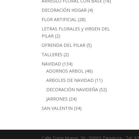
18
ARREGLO FLORAL CON BASE
18
productos
4
DECORACIÓN HOGAR
4
productos
28
FLOR ARTIFICIAL
28
productos
LETRAS FLORALES y VIRGEN DEL
2
PILAR
2
productos
5
OFRENDA DEL PILAR
5
productos
2
TALLERES
2
productos
134
NAVIDAD
134
productos
46
ADORNOS ARBOL
46
productos
11
ARBOLES DE NAVIDAD
11
productos
52
DECORACIÓN NAVIDEÑA
52
productos
24
JARRONES
24
productos
34
SAN VALENTIN
34
productos
Calle Torre Nueva, 30 · 50003 Zaragoza - Tel. 9