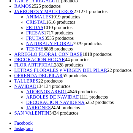
TARJETA REGALO
1
1 producto
RAMOS
25
25 productos
JARRONES Y MACETEROS
271
271 productos
ANIMALES
19
19 productos
CRISTAL
16
16 productos
FRIDAS
10
10 productos
FRESAS
17
17 productos
FRUTAS
35
35 productos
NATURAL Y FLORAL
79
79 productos
TESTAS
88
88 productos
ARREGLO FLORAL CON BASE
18
18 productos
DECORACIÓN HOGAR
4
4 productos
FLOR ARTIFICIAL
28
28 productos
LETRAS FLORALES y VIRGEN DEL PILAR
2
2 productos
OFRENDA DEL PILAR
5
5 productos
TALLERES
2
2 productos
NAVIDAD
134
134 productos
ADORNOS ARBOL
46
46 productos
ARBOLES DE NAVIDAD
11
11 productos
DECORACIÓN NAVIDEÑA
52
52 productos
JARRONES
24
24 productos
SAN VALENTIN
34
34 productos
Facebook
Instagram