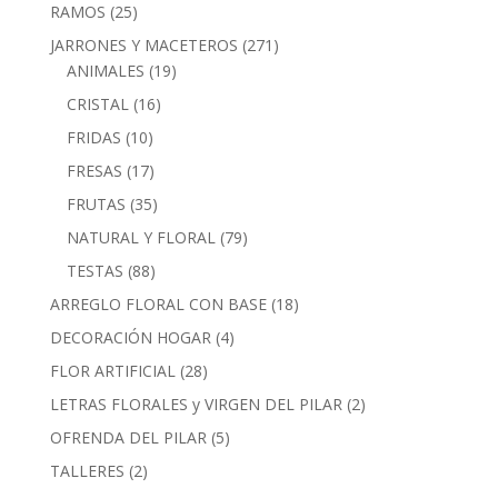
producto
25
RAMOS
25
productos
271
JARRONES Y MACETEROS
271
19
productos
ANIMALES
19
productos
16
CRISTAL
16
productos
10
FRIDAS
10
productos
17
FRESAS
17
productos
35
FRUTAS
35
productos
79
NATURAL Y FLORAL
79
productos
88
TESTAS
88
productos
18
ARREGLO FLORAL CON BASE
18
productos
4
DECORACIÓN HOGAR
4
productos
28
FLOR ARTIFICIAL
28
productos
2
LETRAS FLORALES y VIRGEN DEL PILAR
2
productos
5
OFRENDA DEL PILAR
5
productos
2
TALLERES
2
productos