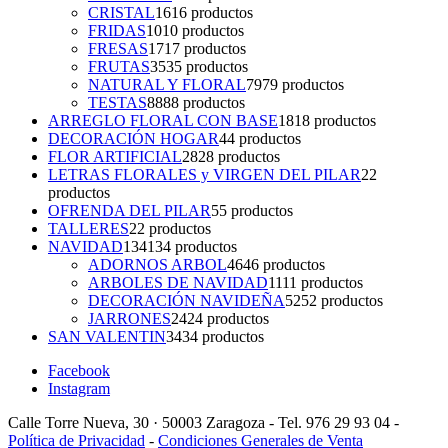
CRISTAL
16
16 productos
FRIDAS
10
10 productos
FRESAS
17
17 productos
FRUTAS
35
35 productos
NATURAL Y FLORAL
79
79 productos
TESTAS
88
88 productos
ARREGLO FLORAL CON BASE
18
18 productos
DECORACIÓN HOGAR
4
4 productos
FLOR ARTIFICIAL
28
28 productos
LETRAS FLORALES y VIRGEN DEL PILAR
2
2
productos
OFRENDA DEL PILAR
5
5 productos
TALLERES
2
2 productos
NAVIDAD
134
134 productos
ADORNOS ARBOL
46
46 productos
ARBOLES DE NAVIDAD
11
11 productos
DECORACIÓN NAVIDEÑA
52
52 productos
JARRONES
24
24 productos
SAN VALENTIN
34
34 productos
Facebook
Instagram
Calle Torre Nueva, 30 · 50003 Zaragoza - Tel. 976 29 93 04 -
Política de Privacidad
-
Condiciones Generales de Venta