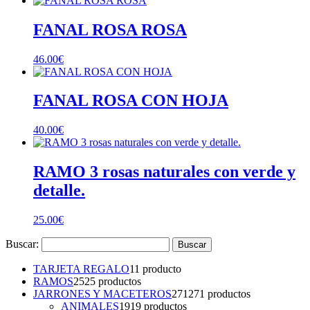
FANAL ROSA ROSA
46.00
€
FANAL ROSA CON HOJA
40.00
€
RAMO 3 rosas naturales con verde y
detalle.
25.00
€
Buscar:
TARJETA REGALO
1
1 producto
RAMOS
25
25 productos
JARRONES Y MACETEROS
271
271 productos
ANIMALES
19
19 productos