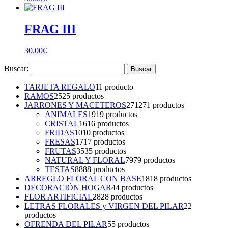
FRAG III
30.00
€
Buscar:
TARJETA REGALO
1
1 producto
RAMOS
25
25 productos
JARRONES Y MACETEROS
271
271 productos
ANIMALES
19
19 productos
CRISTAL
16
16 productos
FRIDAS
10
10 productos
FRESAS
17
17 productos
FRUTAS
35
35 productos
NATURAL Y FLORAL
79
79 productos
TESTAS
88
88 productos
ARREGLO FLORAL CON BASE
18
18 productos
DECORACIÓN HOGAR
4
4 productos
FLOR ARTIFICIAL
28
28 productos
LETRAS FLORALES y VIRGEN DEL PILAR
2
2
productos
OFRENDA DEL PILAR
5
5 productos