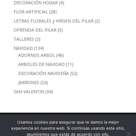
productos
4
DECORACIÓN HOGAR
4
productos
28
FLOR ARTIFICIAL
28
productos
2
LETRAS FLORALES y VIRGEN DEL PILAR
2
productos
5
OFRENDA DEL PILAR
5
productos
2
TALLERES
2
productos
134
NAVIDAD
134
productos
46
ADORNOS ARBOL
46
productos
11
ARBOLES DE NAVIDAD
11
productos
52
DECORACIÓN NAVIDEÑA
52
productos
24
JARRONES
24
productos
34
SAN VALENTIN
34
productos
Usamos cookies para asegurar que te damos la mejor
experiencia en nuestra web. Si continúas usando este sitio,
Calle Torre Nueva, 30 · 50003 Zaragoza - Tel. 976 29
asumiremos que estás de acuerdo con ello.