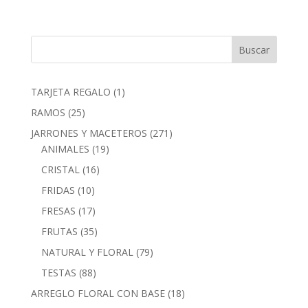
1
TARJETA REGALO
1
producto
25
RAMOS
25
productos
271
JARRONES Y MACETEROS
271
19
productos
ANIMALES
19
productos
16
CRISTAL
16
productos
10
FRIDAS
10
productos
17
FRESAS
17
productos
35
FRUTAS
35
productos
79
NATURAL Y FLORAL
79
productos
88
TESTAS
88
productos
18
ARREGLO FLORAL CON BASE
18