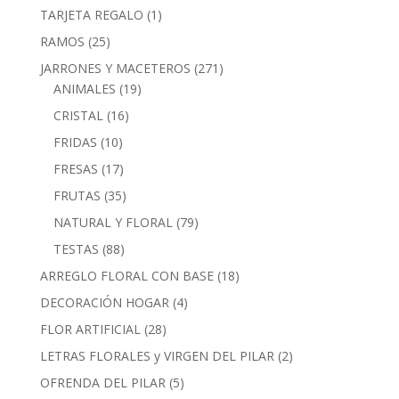
1
TARJETA REGALO
1
producto
25
RAMOS
25
productos
271
JARRONES Y MACETEROS
271
19
productos
ANIMALES
19
productos
16
CRISTAL
16
productos
10
FRIDAS
10
productos
17
FRESAS
17
productos
35
FRUTAS
35
productos
79
NATURAL Y FLORAL
79
productos
88
TESTAS
88
productos
18
ARREGLO FLORAL CON BASE
18
productos
4
DECORACIÓN HOGAR
4
productos
28
FLOR ARTIFICIAL
28
productos
2
LETRAS FLORALES y VIRGEN DEL PILAR
2
productos
5
OFRENDA DEL PILAR
5