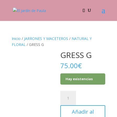
Inicio
/
JARRONES Y MACETEROS
/
NATURAL Y
FLORAL
/ GRESS G
GRESS G
75.00
€
Hay existencias
GRESS
G
cantidad
Añadir al