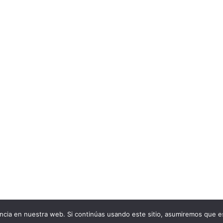
cia en nuestra web. Si continúas usando este sitio, asumiremos que es
76 29 93 04 -
Política de Privacidad
-
Condiciones Generales de 