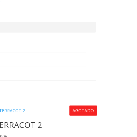
L
AGOTADO
ERRACOT 2
.00
€