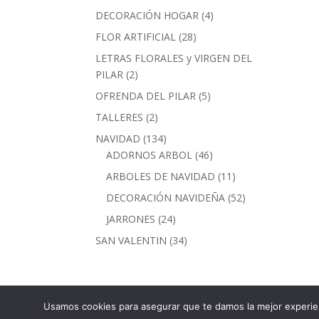
productos
4
DECORACIÓN HOGAR
4
productos
28
FLOR ARTIFICIAL
28
productos
LETRAS FLORALES y VIRGEN DEL
2
PILAR
2
productos
5
OFRENDA DEL PILAR
5
productos
2
TALLERES
2
productos
134
NAVIDAD
134
productos
46
ADORNOS ARBOL
46
productos
11
ARBOLES DE NAVIDAD
11
productos
52
DECORACIÓN NAVIDEÑA
52
productos
24
JARRONES
24
productos
34
SAN VALENTIN
34
productos
Usamos cookies para asegurar que te damos la mejor experien
Calle Torre Nueva, 30 · 50003 Zaragoza - Tel. 9