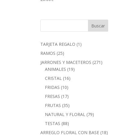
1
TARJETA REGALO
1
producto
25
RAMOS
25
productos
271
JARRONES Y MACETEROS
271
19
productos
ANIMALES
19
productos
16
CRISTAL
16
productos
10
FRIDAS
10
productos
17
FRESAS
17
productos
35
FRUTAS
35
productos
79
NATURAL Y FLORAL
79
productos
88
TESTAS
88
productos
18
ARREGLO FLORAL CON BASE
18