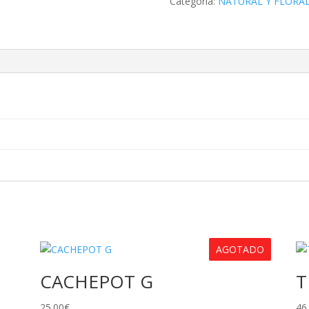
Categoría:
NATURAL Y FLORA
AGOTADO
CACHEPOT G
T
25.00
€
46