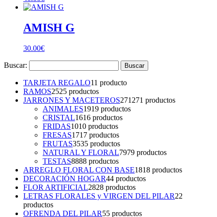
AMISH G
30.00
€
Buscar:
TARJETA REGALO
1
1 producto
RAMOS
25
25 productos
JARRONES Y MACETEROS
271
271 productos
ANIMALES
19
19 productos
CRISTAL
16
16 productos
FRIDAS
10
10 productos
FRESAS
17
17 productos
FRUTAS
35
35 productos
NATURAL Y FLORAL
79
79 productos
TESTAS
88
88 productos
ARREGLO FLORAL CON BASE
18
18 productos
DECORACIÓN HOGAR
4
4 productos
FLOR ARTIFICIAL
28
28 productos
LETRAS FLORALES y VIRGEN DEL PILAR
2
2
productos
OFRENDA DEL PILAR
5
5 productos