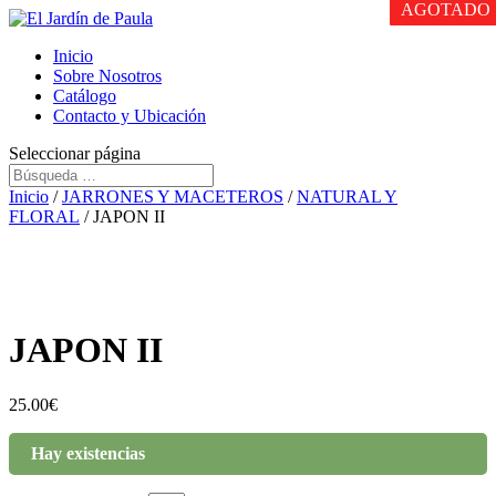
AGOTADO
AGOTADO
AGOTADO
Inicio
Sobre Nosotros
Catálogo
Contacto y Ubicación
Seleccionar página
Inicio
/
JARRONES Y MACETEROS
/
NATURAL Y
FLORAL
/ JAPON II
JAPON II
25.00
€
Hay existencias