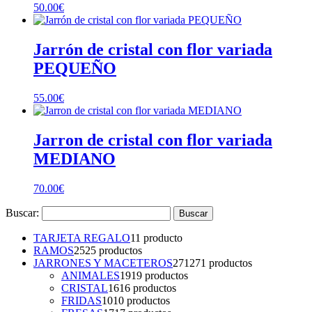
50.00
€
Jarrón de cristal con flor variada
PEQUEÑO
55.00
€
Jarron de cristal con flor variada
MEDIANO
70.00
€
Buscar:
TARJETA REGALO
1
1 producto
RAMOS
25
25 productos
JARRONES Y MACETEROS
271
271 productos
ANIMALES
19
19 productos
CRISTAL
16
16 productos
FRIDAS
10
10 productos