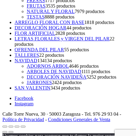
FRESAS
17
17 productos
FRUTAS
35
35 productos
NATURAL Y FLORAL
79
79 productos
TESTAS
88
88 productos
ARREGLO FLORAL CON BASE
18
18 productos
DECORACIÓN HOGAR
4
4 productos
FLOR ARTIFICIAL
28
28 productos
LETRAS FLORALES y VIRGEN DEL PILAR
2
2
productos
OFRENDA DEL PILAR
5
5 productos
TALLERES
2
2 productos
NAVIDAD
134
134 productos
ADORNOS ARBOL
46
46 productos
ARBOLES DE NAVIDAD
11
11 productos
DECORACIÓN NAVIDEÑA
52
52 productos
JARRONES
24
24 productos
SAN VALENTIN
34
34 productos
Facebook
Instagram
Calle Torre Nueva, 30 · 50003 Zaragoza - Tel. 976 29 93 04 -
Política de Privacidad
-
Condiciones Generales de Venta
Usamos cookies para asegurar que te damos la mejor experiencia en