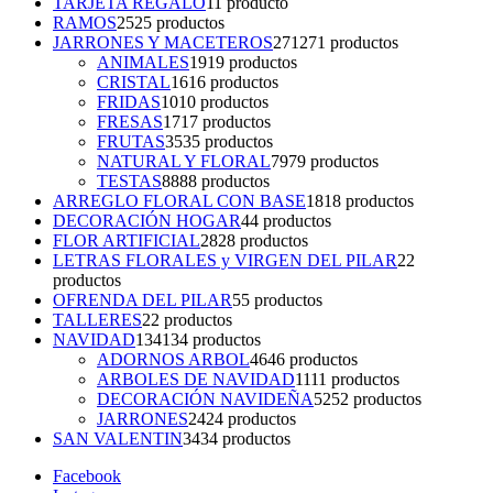
TARJETA REGALO
1
1 producto
RAMOS
25
25 productos
JARRONES Y MACETEROS
271
271 productos
ANIMALES
19
19 productos
CRISTAL
16
16 productos
FRIDAS
10
10 productos
FRESAS
17
17 productos
FRUTAS
35
35 productos
NATURAL Y FLORAL
79
79 productos
TESTAS
88
88 productos
ARREGLO FLORAL CON BASE
18
18 productos
DECORACIÓN HOGAR
4
4 productos
FLOR ARTIFICIAL
28
28 productos
LETRAS FLORALES y VIRGEN DEL PILAR
2
2
productos
OFRENDA DEL PILAR
5
5 productos
TALLERES
2
2 productos
NAVIDAD
134
134 productos
ADORNOS ARBOL
46
46 productos
ARBOLES DE NAVIDAD
11
11 productos
DECORACIÓN NAVIDEÑA
52
52 productos
JARRONES
24
24 productos
SAN VALENTIN
34
34 productos
Facebook