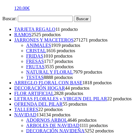
120.00
€
Buscar:
TARJETA REGALO
1
1 producto
RAMOS
25
25 productos
JARRONES Y MACETEROS
271
271 productos
ANIMALES
19
19 productos
CRISTAL
16
16 productos
FRIDAS
10
10 productos
FRESAS
17
17 productos
FRUTAS
35
35 productos
NATURAL Y FLORAL
79
79 productos
TESTAS
88
88 productos
ARREGLO FLORAL CON BASE
18
18 productos
DECORACIÓN HOGAR
4
4 productos
FLOR ARTIFICIAL
28
28 productos
LETRAS FLORALES y VIRGEN DEL PILAR
2
2 productos
OFRENDA DEL PILAR
5
5 productos
TALLERES
2
2 productos
NAVIDAD
134
134 productos
ADORNOS ARBOL
46
46 productos
ARBOLES DE NAVIDAD
11
11 productos
DECORACIÓN NAVIDEÑA
52
52 productos