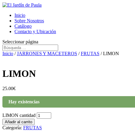
Inicio
Sobre Nosotros
Catálogo
Contacto y Ubicación
Seleccionar página
Inicio
/
JARRONES Y MACETEROS
/
FRUTAS
/ LIMON
LIMON
25.00
€
Hay existencias
LIMON cantidad
Añadir al carrito
Categoría:
FRUTAS