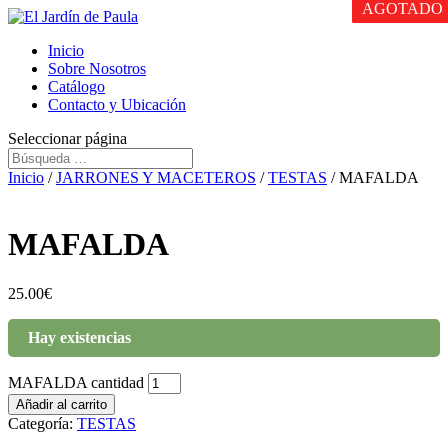
AGOTADO
AGOTADO
Inicio
Sobre Nosotros
Catálogo
Contacto y Ubicación
Seleccionar página
Inicio
/
JARRONES Y MACETEROS
/
TESTAS
/ MAFALDA
MAFALDA
25.00
€
Hay existencias
MAFALDA cantidad
Añadir al carrito
Categoría:
TESTAS