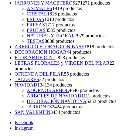
JARRONES Y MACETEROS
271
271 productos
ANIMALES
19
19 productos
CRISTAL
16
16 productos
FRIDAS
10
10 productos
FRESAS
17
17 productos
FRUTAS
35
35 productos
NATURAL Y FLORAL
79
79 productos
TESTAS
88
88 productos
ARREGLO FLORAL CON BASE
18
18 productos
DECORACIÓN HOGAR
4
4 productos
FLOR ARTIFICIAL
28
28 productos
LETRAS FLORALES y VIRGEN DEL PILAR
2
2
productos
OFRENDA DEL PILAR
5
5 productos
TALLERES
2
2 productos
NAVIDAD
134
134 productos
ADORNOS ARBOL
46
46 productos
ARBOLES DE NAVIDAD
11
11 productos
DECORACIÓN NAVIDEÑA
52
52 productos
JARRONES
24
24 productos
SAN VALENTIN
34
34 productos
Facebook
Instagram