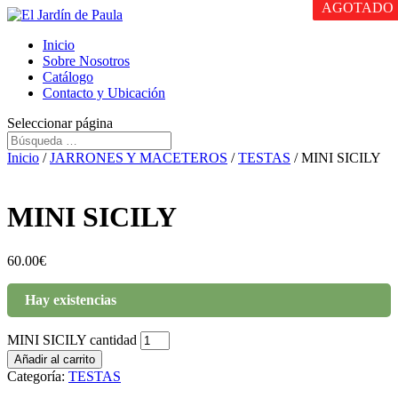
AGOTADO
Inicio
Sobre Nosotros
Catálogo
Contacto y Ubicación
Seleccionar página
Inicio
/
JARRONES Y MACETEROS
/
TESTAS
/ MINI SICILY
MINI SICILY
60.00
€
Hay existencias
MINI SICILY cantidad
Añadir al carrito
Categoría:
TESTAS