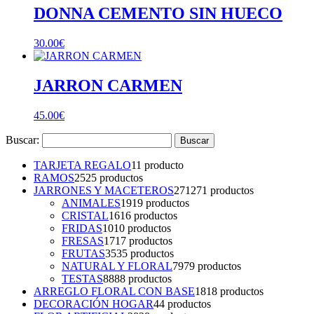
DONNA CEMENTO SIN HUECO
30.00
€
JARRON CARMEN
45.00
€
Buscar:
TARJETA REGALO
1
1 producto
RAMOS
25
25 productos
JARRONES Y MACETEROS
271
271 productos
ANIMALES
19
19 productos
CRISTAL
16
16 productos
FRIDAS
10
10 productos
FRESAS
17
17 productos
FRUTAS
35
35 productos
NATURAL Y FLORAL
79
79 productos
TESTAS
88
88 productos
ARREGLO FLORAL CON BASE
18
18 productos
DECORACIÓN HOGAR
4
4 productos