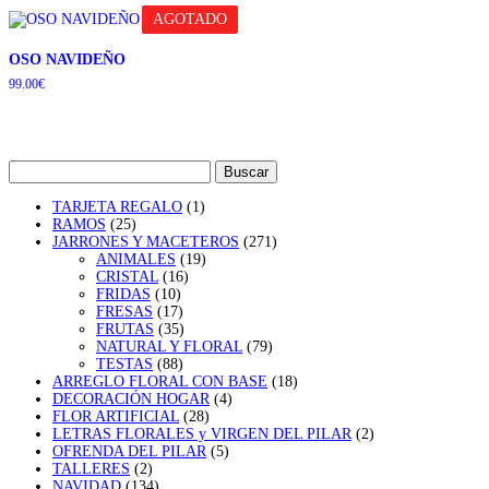
AGOTADO
OSO NAVIDEÑO
99.00
€
Buscar:
1
TARJETA REGALO
1
25
producto
RAMOS
25
productos
271
JARRONES Y MACETEROS
271
19
productos
ANIMALES
19
16
productos
CRISTAL
16
10
productos
FRIDAS
10
productos
17
FRESAS
17
productos
35
FRUTAS
35
productos
79
NATURAL Y FLORAL
79
88
productos
TESTAS
88
productos
18
ARREGLO FLORAL CON BASE
18
4
productos
DECORACIÓN HOGAR
4
28
productos
FLOR ARTIFICIAL
28
productos
2
LETRAS FLORALES y VIRGEN DEL PILAR
2
5
productos
OFRENDA DEL PILAR
5
2
productos
TALLERES
2
productos
134
NAVIDAD
134