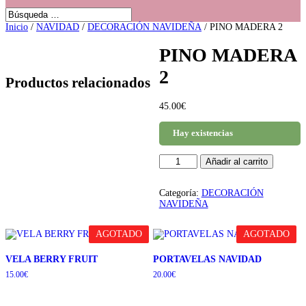
Inicio
/
NAVIDAD
/
DECORACIÓN NAVIDEÑA
/ PINO MADERA 2
PINO MADERA
2
Productos relacionados
45.00
€
Hay existencias
PINO
Añadir al carrito
MADERA
2
cantidad
Categoría:
DECORACIÓN
NAVIDEÑA
AGOTADO
AGOTADO
VELA BERRY FRUIT
PORTAVELAS NAVIDAD
15.00
€
20.00
€