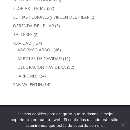
productos
28
FLOR ARTIFICIAL
28
productos
2
LETRAS FLORALES y VIRGEN DEL PILAR
2
productos
5
OFRENDA DEL PILAR
5
productos
2
TALLERES
2
productos
134
NAVIDAD
134
productos
46
ADORNOS ARBOL
46
productos
11
ARBOLES DE NAVIDAD
11
productos
52
DECORACIÓN NAVIDEÑA
52
productos
24
JARRONES
24
productos
34
SAN VALENTIN
34
productos
Usamos cookies para asegurar que te damos la mejor
experiencia en nuestra web. Si continúas usando este sitio,
Calle Torre Nueva, 30 · 50003 Zaragoza - Tel. 976 29
asumiremos que estás de acuerdo con ello.
93 04 -
Política de Privacidad
-
Condiciones