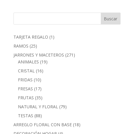
1
TARJETA REGALO
1
producto
25
RAMOS
25
productos
271
JARRONES Y MACETEROS
271
19
productos
ANIMALES
19
productos
16
CRISTAL
16
productos
10
FRIDAS
10
productos
17
FRESAS
17
productos
35
FRUTAS
35
productos
79
NATURAL Y FLORAL
79
productos
88
TESTAS
88
productos
18
ARREGLO FLORAL CON BASE
18
productos
4
DECORACIÓN HOGAR
4