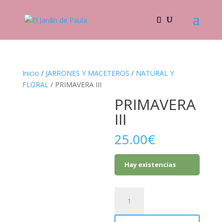
Inicio
/
JARRONES Y MACETEROS
/
NATURAL Y
FLORAL
/ PRIMAVERA III
PRIMAVERA
III
25.00
€
Hay existencias
PRIMAVERA
III
cantidad