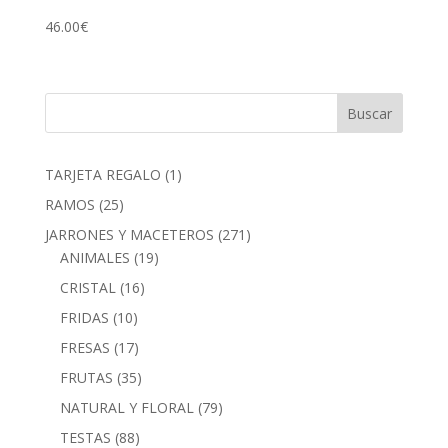
46.00
€
1
TARJETA REGALO
1
producto
25
RAMOS
25
productos
271
JARRONES Y MACETEROS
271
19
productos
ANIMALES
19
productos
16
CRISTAL
16
productos
10
FRIDAS
10
productos
17
FRESAS
17
productos
35
FRUTAS
35
productos
79
NATURAL Y FLORAL
79
productos
88
TESTAS
88