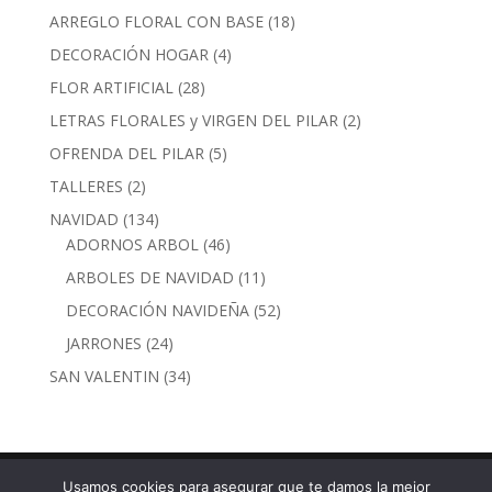
productos
18
ARREGLO FLORAL CON BASE
18
productos
4
DECORACIÓN HOGAR
4
productos
28
FLOR ARTIFICIAL
28
productos
2
LETRAS FLORALES y VIRGEN DEL PILAR
2
productos
5
OFRENDA DEL PILAR
5
productos
2
TALLERES
2
productos
134
NAVIDAD
134
productos
46
ADORNOS ARBOL
46
productos
11
ARBOLES DE NAVIDAD
11
productos
52
DECORACIÓN NAVIDEÑA
52
productos
24
JARRONES
24
productos
34
SAN VALENTIN
34
productos
Usamos cookies para asegurar que te damos la mejor