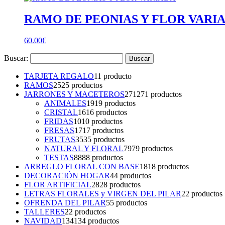
RAMO DE PEONIAS Y FLOR VARI
60.00
€
Buscar:
TARJETA REGALO
1
1 producto
RAMOS
25
25 productos
JARRONES Y MACETEROS
271
271 productos
ANIMALES
19
19 productos
CRISTAL
16
16 productos
FRIDAS
10
10 productos
FRESAS
17
17 productos
FRUTAS
35
35 productos
NATURAL Y FLORAL
79
79 productos
TESTAS
88
88 productos
ARREGLO FLORAL CON BASE
18
18 productos
DECORACIÓN HOGAR
4
4 productos
FLOR ARTIFICIAL
28
28 productos
LETRAS FLORALES y VIRGEN DEL PILAR
2
2 productos
OFRENDA DEL PILAR
5
5 productos
TALLERES
2
2 productos
NAVIDAD
134
134 productos