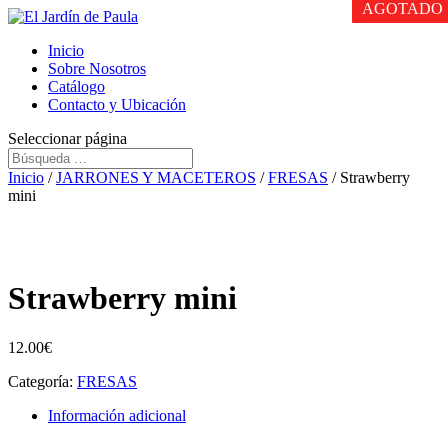
AGOTADO
AGOTADO
AGOTADO
Inicio
Sobre Nosotros
Catálogo
Contacto y Ubicación
Seleccionar página
Inicio
/
JARRONES Y MACETEROS
/
FRESAS
/ Strawberry
mini
Strawberry mini
12.00
€
Categoría:
FRESAS
Información adicional