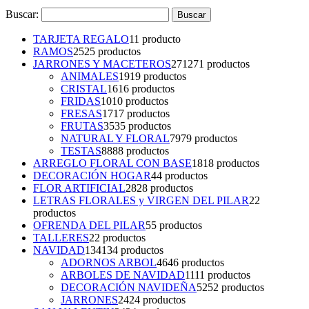
Buscar:
TARJETA REGALO
1
1 producto
RAMOS
25
25 productos
JARRONES Y MACETEROS
271
271 productos
ANIMALES
19
19 productos
CRISTAL
16
16 productos
FRIDAS
10
10 productos
FRESAS
17
17 productos
FRUTAS
35
35 productos
NATURAL Y FLORAL
79
79 productos
TESTAS
88
88 productos
ARREGLO FLORAL CON BASE
18
18 productos
DECORACIÓN HOGAR
4
4 productos
FLOR ARTIFICIAL
28
28 productos
LETRAS FLORALES y VIRGEN DEL PILAR
2
2
productos
OFRENDA DEL PILAR
5
5 productos
TALLERES
2
2 productos
NAVIDAD
134
134 productos
ADORNOS ARBOL
46
46 productos
ARBOLES DE NAVIDAD
11
11 productos
DECORACIÓN NAVIDEÑA
52
52 productos
JARRONES
24
24 productos