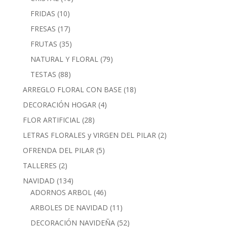
productos
10
FRIDAS
10
productos
17
FRESAS
17
productos
35
FRUTAS
35
productos
79
NATURAL Y FLORAL
79
productos
88
TESTAS
88
productos
18
ARREGLO FLORAL CON BASE
18
productos
4
DECORACIÓN HOGAR
4
productos
28
FLOR ARTIFICIAL
28
productos
2
LETRAS FLORALES y VIRGEN DEL PILAR
2
productos
5
OFRENDA DEL PILAR
5
productos
2
TALLERES
2
productos
134
NAVIDAD
134
productos
46
ADORNOS ARBOL
46
productos
11
ARBOLES DE NAVIDAD
11
productos
52
DECORACIÓN NAVIDEÑA
52