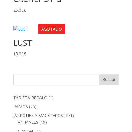
25.00
€
AGOTADO
LUST
18.00
€
1
TARJETA REGALO
1
producto
25
RAMOS
25
productos
271
JARRONES Y MACETEROS
271
19
productos
ANIMALES
19
productos
16
CRISTAL
16