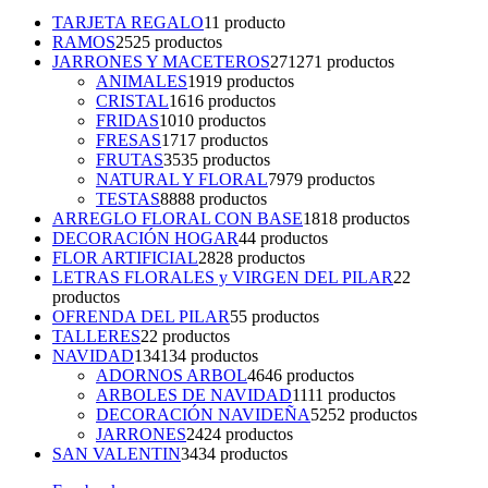
TARJETA REGALO
1
1 producto
RAMOS
25
25 productos
JARRONES Y MACETEROS
271
271 productos
ANIMALES
19
19 productos
CRISTAL
16
16 productos
FRIDAS
10
10 productos
FRESAS
17
17 productos
FRUTAS
35
35 productos
NATURAL Y FLORAL
79
79 productos
TESTAS
88
88 productos
ARREGLO FLORAL CON BASE
18
18 productos
DECORACIÓN HOGAR
4
4 productos
FLOR ARTIFICIAL
28
28 productos
LETRAS FLORALES y VIRGEN DEL PILAR
2
2
productos
OFRENDA DEL PILAR
5
5 productos
TALLERES
2
2 productos
NAVIDAD
134
134 productos
ADORNOS ARBOL
46
46 productos
ARBOLES DE NAVIDAD
11
11 productos
DECORACIÓN NAVIDEÑA
52
52 productos
JARRONES
24
24 productos
SAN VALENTIN
34
34 productos