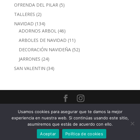
productos
5
OFRENDA DEL PILAR
5
productos
2
TALLERES
2
productos
134
NAVIDAD
134
productos
46
ADORNOS ARBOL
46
productos
11
ARBOLES DE NAVIDAD
11
productos
52
DECORACIÓN NAVIDEÑA
52
productos
24
JARRONES
24
productos
34
SAN VALENTIN
34
productos
Calle Torre Nueva, 30 · 50003 Zaragoza - Tel. 976 29
Usamos cookies para asegurar que te damos la mejor
93 04 -
Política de Privacidad
-
Condiciones
experiencia en nuestra web. Si continúas usando este sitio,
Generales de Venta
asumiremos que estás de acuerdo con ello.
Aceptar
Política de cookies
Envio gratuito en pedidos superiores a 100€
Descartar