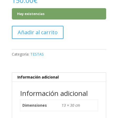
150.00
€
Hay existencias
TESTA
Añadir al carrito
DI
MORO
VI
cantidad
Categoría:
TESTAS
Información adicional
Información adicional
Dimensiones
13 × 30 cm