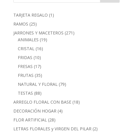
1
TARJETA REGALO
1
producto
25
RAMOS
25
productos
271
JARRONES Y MACETEROS
271
19
productos
ANIMALES
19
productos
16
CRISTAL
16
productos
10
FRIDAS
10
productos
17
FRESAS
17
productos
35
FRUTAS
35
productos
79
NATURAL Y FLORAL
79
productos
88
TESTAS
88
productos
18
ARREGLO FLORAL CON BASE
18
productos
4
DECORACIÓN HOGAR
4
productos
28
FLOR ARTIFICIAL
28
productos
2
LETRAS FLORALES y VIRGEN DEL PILAR
2