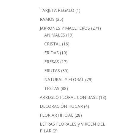
1
TARJETA REGALO
1
producto
25
RAMOS
25
productos
271
JARRONES Y MACETEROS
271
19
productos
ANIMALES
19
productos
16
CRISTAL
16
productos
10
FRIDAS
10
productos
17
FRESAS
17
productos
35
FRUTAS
35
productos
79
NATURAL Y FLORAL
79
productos
88
TESTAS
88
productos
18
ARREGLO FLORAL CON BASE
18
productos
4
DECORACIÓN HOGAR
4
productos
28
FLOR ARTIFICIAL
28
productos
LETRAS FLORALES y VIRGEN DEL
2
PILAR
2