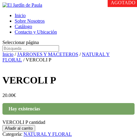
AGOTADO
AGOTADO
AGOTADO
Inicio
Sobre Nosotros
Catálogo
Contacto y Ubicación
Seleccionar página
Inicio
/
JARRONES Y MACETEROS
/
NATURAL Y
FLORAL
/ VERCOLI P
VERCOLI P
20.00
€
Hay existencias
VERCOLI P cantidad
Añadir al carrito
Categoría:
NATURAL Y FLORAL