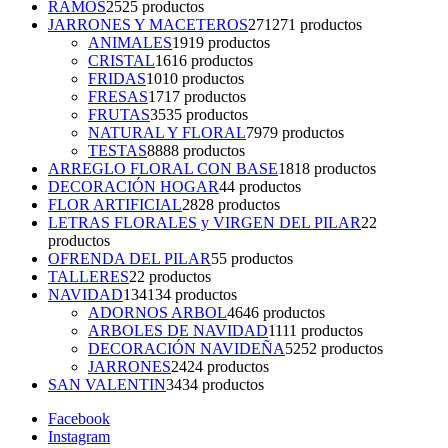
RAMOS
25
25 productos
JARRONES Y MACETEROS
271
271 productos
ANIMALES
19
19 productos
CRISTAL
16
16 productos
FRIDAS
10
10 productos
FRESAS
17
17 productos
FRUTAS
35
35 productos
NATURAL Y FLORAL
79
79 productos
TESTAS
88
88 productos
ARREGLO FLORAL CON BASE
18
18 productos
DECORACIÓN HOGAR
4
4 productos
FLOR ARTIFICIAL
28
28 productos
LETRAS FLORALES y VIRGEN DEL PILAR
2
2
productos
OFRENDA DEL PILAR
5
5 productos
TALLERES
2
2 productos
NAVIDAD
134
134 productos
ADORNOS ARBOL
46
46 productos
ARBOLES DE NAVIDAD
11
11 productos
DECORACIÓN NAVIDEÑA
52
52 productos
JARRONES
24
24 productos
SAN VALENTIN
34
34 productos
Facebook
Instagram