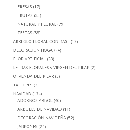
productos
17
FRESAS
17
productos
35
FRUTAS
35
productos
79
NATURAL Y FLORAL
79
productos
88
TESTAS
88
productos
18
ARREGLO FLORAL CON BASE
18
productos
4
DECORACIÓN HOGAR
4
productos
28
FLOR ARTIFICIAL
28
productos
2
LETRAS FLORALES y VIRGEN DEL PILAR
2
productos
5
OFRENDA DEL PILAR
5
productos
2
TALLERES
2
productos
134
NAVIDAD
134
productos
46
ADORNOS ARBOL
46
productos
11
ARBOLES DE NAVIDAD
11
productos
52
DECORACIÓN NAVIDEÑA
52
productos
24
JARRONES
24