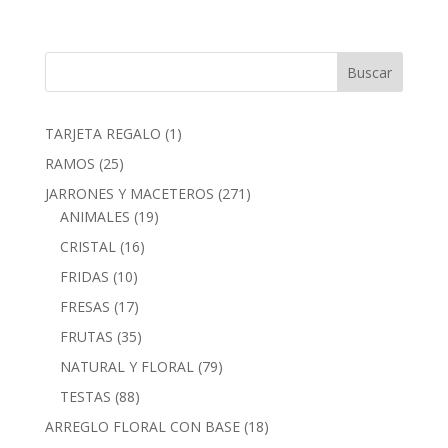
1
TARJETA REGALO
1
producto
25
RAMOS
25
productos
271
JARRONES Y MACETEROS
271
19
productos
ANIMALES
19
productos
16
CRISTAL
16
productos
10
FRIDAS
10
productos
17
FRESAS
17
productos
35
FRUTAS
35
productos
79
NATURAL Y FLORAL
79
productos
88
TESTAS
88
productos
18
ARREGLO FLORAL CON BASE
18