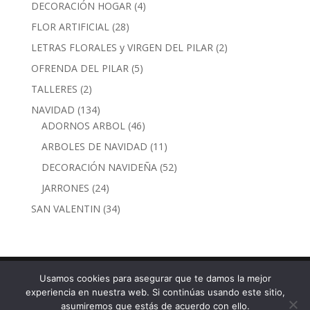
productos
4
DECORACIÓN HOGAR
4
productos
28
FLOR ARTIFICIAL
28
productos
2
LETRAS FLORALES y VIRGEN DEL PILAR
2
productos
5
OFRENDA DEL PILAR
5
productos
2
TALLERES
2
productos
134
NAVIDAD
134
productos
46
ADORNOS ARBOL
46
productos
11
ARBOLES DE NAVIDAD
11
productos
52
DECORACIÓN NAVIDEÑA
52
productos
24
JARRONES
24
productos
34
SAN VALENTIN
34
productos
Usamos cookies para asegurar que te damos la mejor
experiencia en nuestra web. Si continúas usando este sitio,
Calle Torre Nueva, 30 · 50003 Zaragoza - Tel. 976 29
asumiremos que estás de acuerdo con ello.