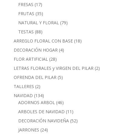
productos
17
FRESAS
17
productos
35
FRUTAS
35
productos
79
NATURAL Y FLORAL
79
productos
88
TESTAS
88
productos
18
ARREGLO FLORAL CON BASE
18
productos
4
DECORACIÓN HOGAR
4
productos
28
FLOR ARTIFICIAL
28
productos
2
LETRAS FLORALES y VIRGEN DEL PILAR
2
productos
5
OFRENDA DEL PILAR
5
productos
2
TALLERES
2
productos
134
NAVIDAD
134
productos
46
ADORNOS ARBOL
46
productos
11
ARBOLES DE NAVIDAD
11
productos
52
DECORACIÓN NAVIDEÑA
52
productos
24
JARRONES
24