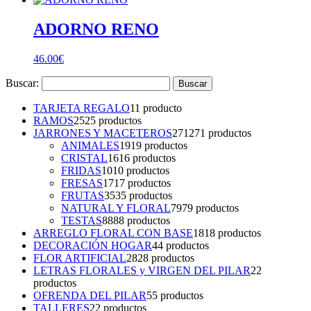
ADORNO RENO
46.00
€
Buscar:
TARJETA REGALO
1
1 producto
RAMOS
25
25 productos
JARRONES Y MACETEROS
271
271 productos
ANIMALES
19
19 productos
CRISTAL
16
16 productos
FRIDAS
10
10 productos
FRESAS
17
17 productos
FRUTAS
35
35 productos
NATURAL Y FLORAL
79
79 productos
TESTAS
88
88 productos
ARREGLO FLORAL CON BASE
18
18 productos
DECORACIÓN HOGAR
4
4 productos
FLOR ARTIFICIAL
28
28 productos
LETRAS FLORALES y VIRGEN DEL PILAR
2
2
productos
OFRENDA DEL PILAR
5
5 productos
TALLERES
2
2 productos