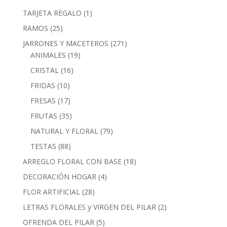
1
TARJETA REGALO
1
producto
25
RAMOS
25
productos
271
JARRONES Y MACETEROS
271
19
productos
ANIMALES
19
productos
16
CRISTAL
16
productos
10
FRIDAS
10
productos
17
FRESAS
17
productos
35
FRUTAS
35
productos
79
NATURAL Y FLORAL
79
productos
88
TESTAS
88
productos
18
ARREGLO FLORAL CON BASE
18
productos
4
DECORACIÓN HOGAR
4
productos
28
FLOR ARTIFICIAL
28
productos
2
LETRAS FLORALES y VIRGEN DEL PILAR
2
productos
5
OFRENDA DEL PILAR
5