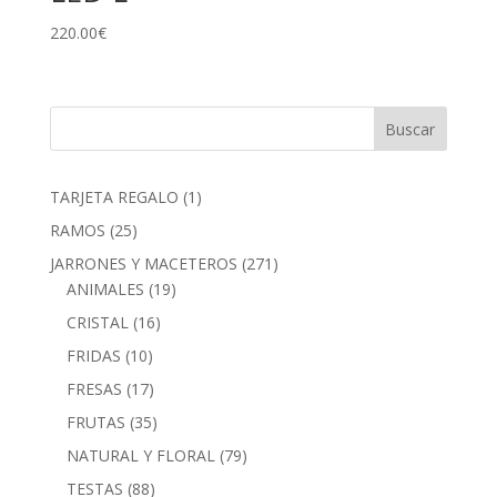
220.00
€
1
TARJETA REGALO
1
producto
25
RAMOS
25
productos
271
JARRONES Y MACETEROS
271
19
productos
ANIMALES
19
productos
16
CRISTAL
16
productos
10
FRIDAS
10
productos
17
FRESAS
17
productos
35
FRUTAS
35
productos
79
NATURAL Y FLORAL
79
productos
88
TESTAS
88