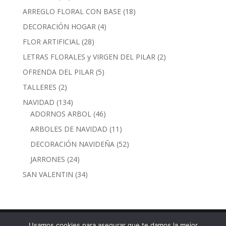
productos
18
ARREGLO FLORAL CON BASE
18
productos
4
DECORACIÓN HOGAR
4
productos
28
FLOR ARTIFICIAL
28
productos
2
LETRAS FLORALES y VIRGEN DEL PILAR
2
productos
5
OFRENDA DEL PILAR
5
productos
2
TALLERES
2
productos
134
NAVIDAD
134
productos
46
ADORNOS ARBOL
46
productos
11
ARBOLES DE NAVIDAD
11
productos
52
DECORACIÓN NAVIDEÑA
52
productos
24
JARRONES
24
productos
34
SAN VALENTIN
34
productos
Usamos cookies para asegurar que te damos la mejor