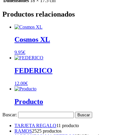
Dimensiones
18 × 17.5 cm
Productos relacionados
Cosmos XL
9.95
€
FEDERICO
12.00
€
Producto
Buscar:
TARJETA REGALO
1
1 producto
RAMOS
25
25 productos