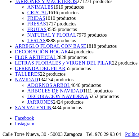
JARRONES Y MACETEROS
271
271 productos
ANIMALES
19
19 productos
CRISTAL
16
16 productos
FRIDAS
10
10 productos
FRESAS
17
17 productos
FRUTAS
35
35 productos
NATURAL Y FLORAL
79
79 productos
TESTAS
88
88 productos
ARREGLO FLORAL CON BASE
18
18 productos
DECORACIÓN HOGAR
4
4 productos
FLOR ARTIFICIAL
28
28 productos
LETRAS FLORALES y VIRGEN DEL PILAR
2
2 productos
OFRENDA DEL PILAR
5
5 productos
TALLERES
2
2 productos
NAVIDAD
134
134 productos
ADORNOS ARBOL
46
46 productos
ARBOLES DE NAVIDAD
11
11 productos
DECORACIÓN NAVIDEÑA
52
52 productos
JARRONES
24
24 productos
SAN VALENTIN
34
34 productos
Facebook
Instagram
Calle Torre Nueva, 30 · 50003 Zaragoza - Tel. 976 29 93 04 -
Polític