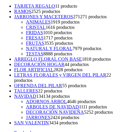
TARJETA REGALO
1
1 producto
RAMOS
25
25 productos
JARRONES Y MACETEROS
271
271 productos
ANIMALES
19
19 productos
CRISTAL
16
16 productos
FRIDAS
10
10 productos
FRESAS
17
17 productos
FRUTAS
35
35 productos
NATURAL Y FLORAL
79
79 productos
TESTAS
88
88 productos
ARREGLO FLORAL CON BASE
18
18 productos
DECORACIÓN HOGAR
4
4 productos
FLOR ARTIFICIAL
28
28 productos
LETRAS FLORALES y VIRGEN DEL PILAR
2
2
productos
OFRENDA DEL PILAR
5
5 productos
TALLERES
2
2 productos
NAVIDAD
134
134 productos
ADORNOS ARBOL
46
46 productos
ARBOLES DE NAVIDAD
11
11 productos
DECORACIÓN NAVIDEÑA
52
52 productos
JARRONES
24
24 productos
SAN VALENTIN
34
34 productos