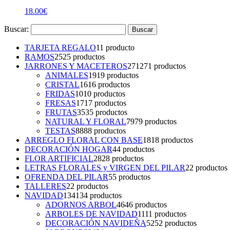
18.00
€
Buscar:
TARJETA REGALO
1
1 producto
RAMOS
25
25 productos
JARRONES Y MACETEROS
271
271 productos
ANIMALES
19
19 productos
CRISTAL
16
16 productos
FRIDAS
10
10 productos
FRESAS
17
17 productos
FRUTAS
35
35 productos
NATURAL Y FLORAL
79
79 productos
TESTAS
88
88 productos
ARREGLO FLORAL CON BASE
18
18 productos
DECORACIÓN HOGAR
4
4 productos
FLOR ARTIFICIAL
28
28 productos
LETRAS FLORALES y VIRGEN DEL PILAR
2
2 productos
OFRENDA DEL PILAR
5
5 productos
TALLERES
2
2 productos
NAVIDAD
134
134 productos
ADORNOS ARBOL
46
46 productos
ARBOLES DE NAVIDAD
11
11 productos
DECORACIÓN NAVIDEÑA
52
52 productos