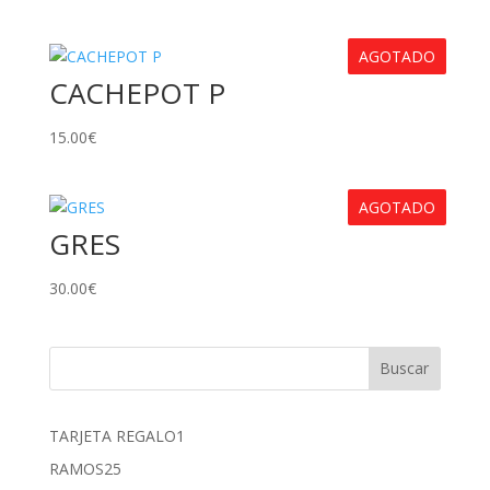
AGOTADO
CACHEPOT P
15.00
€
AGOTADO
GRES
30.00
€
1
TARJETA REGALO
1
producto
25
RAMOS
25