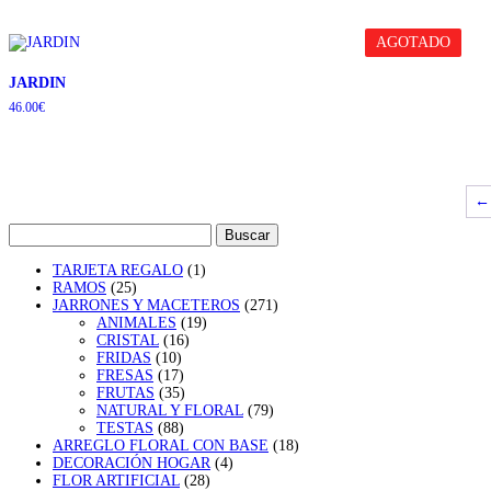
AGOTADO
JARDIN
46.00
€
←
Buscar:
1
TARJETA REGALO
1
25
producto
RAMOS
25
productos
271
JARRONES Y MACETEROS
271
19
productos
ANIMALES
19
16
productos
CRISTAL
16
10
productos
FRIDAS
10
productos
17
FRESAS
17
productos
35
FRUTAS
35
productos
79
NATURAL Y FLORAL
79
88
productos
TESTAS
88
productos
18
ARREGLO FLORAL CON BASE
18
4
productos
DECORACIÓN HOGAR
4
28
productos
FLOR ARTIFICIAL
28