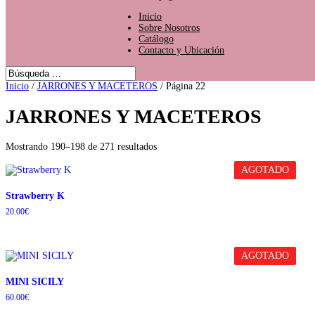
Inicio
Sobre Nosotros
Catálogo
Contacto y Ubicación
Inicio
/
JARRONES Y MACETEROS
/ Página 22
JARRONES Y MACETEROS
Mostrando 190–198 de 271 resultados
AGOTADO
Strawberry K
20.00
€
AGOTADO
MINI SICILY
60.00
€