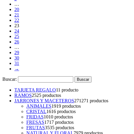
…
20
21
22
23
24
25
26
…
29
30
31
→
Buscar:
TARJETA REGALO
1
1 producto
RAMOS
25
25 productos
JARRONES Y MACETEROS
271
271 productos
ANIMALES
19
19 productos
CRISTAL
16
16 productos
FRIDAS
10
10 productos
FRESAS
17
17 productos
FRUTAS
35
35 productos
NATURAL Y FLORAL
79
79 productos